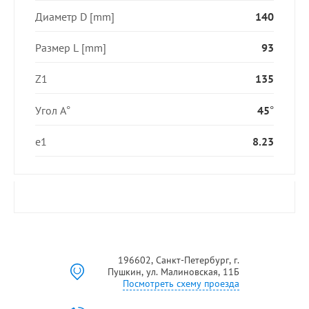
Диаметр D [mm]
140
Размер L [mm]
93
Z1
135
Угол А°
45°
e1
8.23
196602, Санкт-Петербург, г.
Пушкин, ул. Малиновская, 11Б
Посмотреть схему проезда