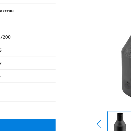
ахстан
5/200
5
7
0